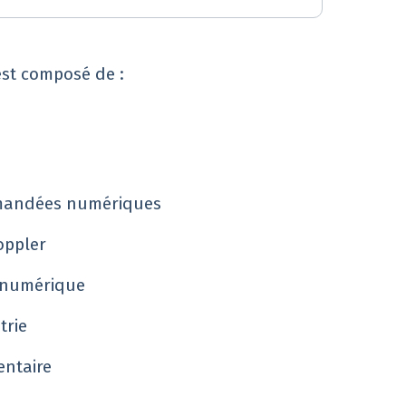
est composé de :
mmandées numériques
oppler
 numérique
étrie
entaire