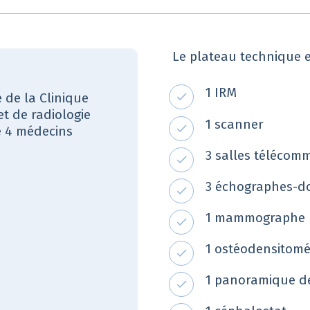
Le plateau technique 
1 IRM
 de la Clinique
et de radiologie
1 scanner
e 4 médecins
3 salles téléco
3 échographes-d
1 mammographe
1 ostéodensitom
1 panoramique d