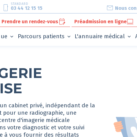
STANDARD
phone_android
mail
03 44 12 15 15
Nous con
edit_calendar
computer
Prendre un rendez-vous
Préadmission en ligne
ique
Parcours patients
L'annuaire médical
GERIE
ISE
 un cabinet privé, indépendant de la
it pour une radiographie, une
centre d'imagerie médicale
 votre diagnostic et votre suivi
e à vous fournir des résultats