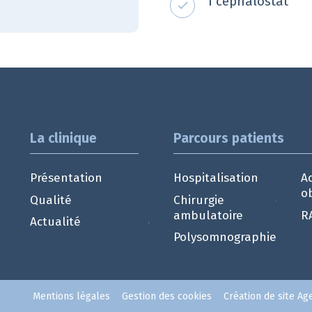
1 céphalostat
La clinique
Parcours patients
Présentation
Hospitalisation
A
o
Qualité
Chirurgie
ambulatoire
R
Actualité
Polysomnographie
-
-
Mentions légales
Gestion des cookies
Création de site A