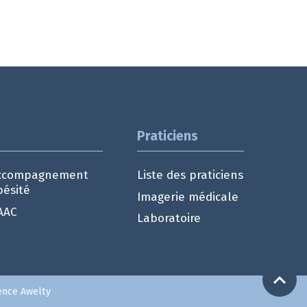
Praticiens
ccompagnement
Liste des praticiens
bésité
Imagerie médicale
AAC
Laboratoire
gence Awelty