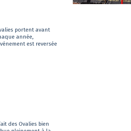
valies portent avant
Chaque année,
l’événement est reversée
it des Ovalies bien
ibue pleinement à la