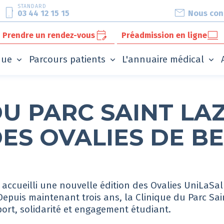
STANDARD
phone_android
mail
03 44 12 15 15
Nous con
edit_calendar
computer
Prendre un rendez-vous
Préadmission en ligne
ique
Parcours patients
L'annuaire médical
DU PARC SAINT LA
ES OVALIES DE BE
 a accueilli une nouvelle édition des Ovalies UniLaSa
Depuis maintenant trois ans, la Clinique du Parc Sai
rt, solidarité et engagement étudiant.